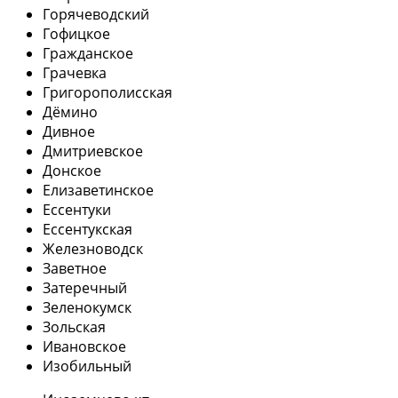
Горячеводский
Гофицкое
Гражданское
Грачевка
Григорополисская
Дёмино
Дивное
Дмитриевское
Донское
Елизаветинское
Ессентуки
Ессентукская
Железноводск
Заветное
Затеречный
Зеленокумск
Зольская
Ивановское
Изобильный