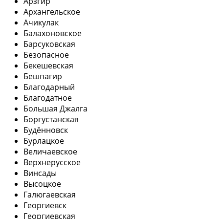
Арзгир
Архангельское
Ачикулак
Балахоновское
Барсуковская
Безопасное
Бекешевская
Бешпагир
Благодарный
Благодатное
Большая Джалга
Боргустанская
Будённовск
Бурлацкое
Величаевское
Верхнерусское
Винсады
Высоцкое
Галюгаевская
Георгиевск
Георгиевская