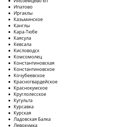
Иноземцево кп
Ипатово
Иргаклы
Казьминское
Канглы
Кара-Тюбе
Каясула
Кевсала
Кисловодск
Комсомолец
Константиновская
Константиновское
Кочубеевское
Красногвардейское
Краснокумское
Круглолесское
Кугульта
Курсавка
Курская
Ладовская Балка
Левокумка