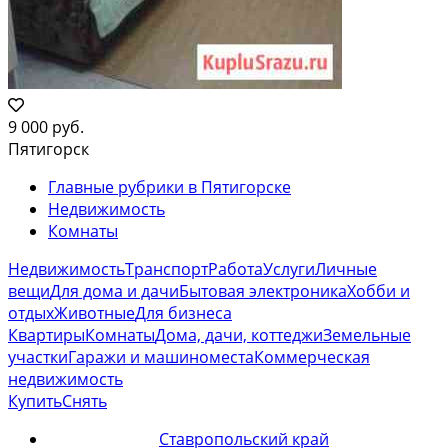
9 000 руб.
Пятигорск
Главные рубрики в Пятигорске
Недвижимость
Комнаты
Недвижимость
Транспорт
Работа
Услуги
Личные
вещи
Для дома и дачи
Бытовая электроника
Хобби и
отдых
Животные
Для бизнеса
Квартиры
Комнаты
Дома, дачи, коттеджи
Земельные
участки
Гаражи и машиноместа
Коммерческая
недвижимость
Купить
Снять
Ставропольский край