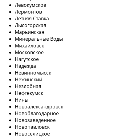
Левокумское
Лермонтов
Летняя Ставка
Лысогорская
Марьинская
Минеральные Воды
Михайловск
Московское
Нагутское
Надежда
Невинномысск
Нежинский
Незлобная
Нефтекумск
Нины
Новоалександровск
Новоблагодарное
Новозаведенное
Новопавловск
Новоселицкое