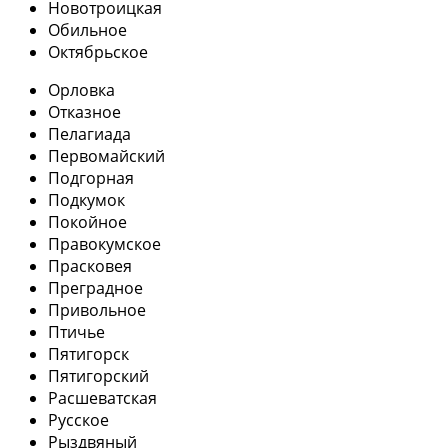
Новотроицкая
Обильное
Октябрьское
Орловка
Отказное
Пелагиада
Первомайский
Подгорная
Подкумок
Покойное
Правокумское
Прасковея
Преградное
Привольное
Птичье
Пятигорск
Пятигорский
Расшеватская
Русское
Рыздвяный