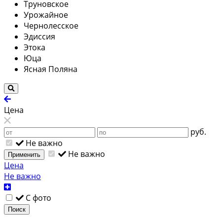
Труновское
Урожайное
Чернолесское
Эдиссия
Этока
Юца
Ясная Поляна
Цена
руб.
Не важно
Не важно
Применить
Цена
Не важно
С фото
Поиск