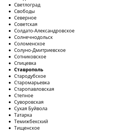
Светлоград
Свободы
Северное
Советская
Солдато-Александровское
Солнечнодольск
Соломенское
Солуно-Дмитриевское
Сотниковское
Спицевка
Ставрополь
Стародубское
Старомарьевка
Старопавловская
Степное
Суворовская
Сухая Буйвола
Татарка
Темижбекский
Тищенское