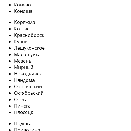
Конево
Коноша
Коряжма
Котлас
Красноборск
Кулой
Лешуконское
Малошуйка
Мезень
Мирный
Новодвинск
Няндома
Обозерский
Октябрьский
Онега
Пинега
Плесецк
Подюга
Приводино