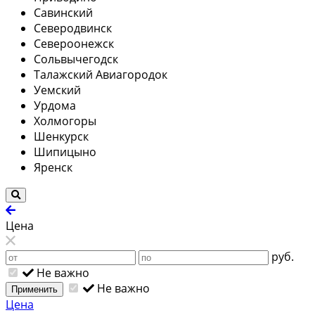
Савинский
Северодвинск
Североонежск
Сольвычегодск
Талажский Авиагородок
Уемский
Урдома
Холмогоры
Шенкурск
Шипицыно
Яренск
Цена
руб.
Не важно
Не важно
Применить
Цена