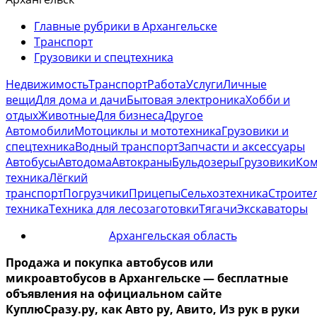
Главные рубрики в Архангельске
Транспорт
Грузовики и спецтехника
Недвижимость
Транспорт
Работа
Услуги
Личные
вещи
Для дома и дачи
Бытовая электроника
Хобби и
отдых
Животные
Для бизнеса
Другое
Автомобили
Мотоциклы и мототехника
Грузовики и
спецтехника
Водный транспорт
Запчасти и аксессуары
Автобусы
Автодома
Автокраны
Бульдозеры
Грузовики
Ком
техника
Лёгкий
транспорт
Погрузчики
Прицепы
Сельхозтехника
Строите
техника
Техника для лесозаготовки
Тягачи
Экскаваторы
Архангельская область
Продажа и покупка автобусов или
микроавтобусов
в Архангельске
— бесплатные
объявления на официальном сайте
КуплюСразу.ру, как Авто ру, Авито, Из рук в руки