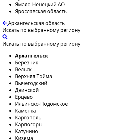
Ямало-Ненецкий АО
Ярославская область
Архангельская область
Искать по выбранному региону
Искать по выбранному региону
Архангельск
Березник
Вельск
Верхняя Тойма
Вычегодский
Двинской
Ерцево
Ильинско-Подомское
Каменка
Каргополь
Карпогоры
Катунино
Кизема